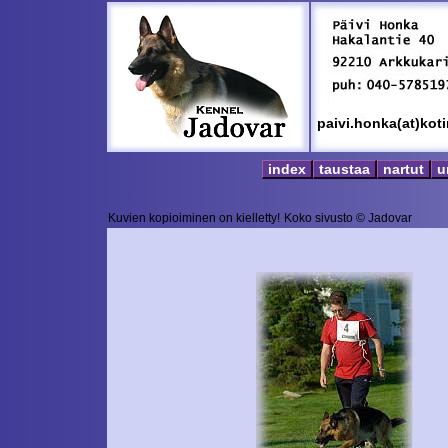
paivi.honka(at)kot
index
taustaa
nartut
u
Kuvien kopioiminen on kielletty!
Koko sivusto © Jadovar