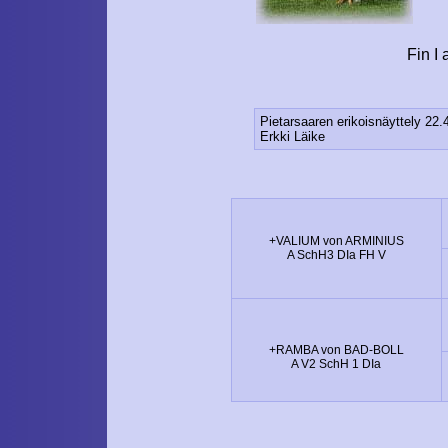
Fin I 
Pietarsaaren erikoisnäyttely 22.
Erkki Läike
+VALIUM von ARMINIUS
A SchH3 DIa FH V
+RAMBA von BAD-BOLL
A V2 SchH 1 DIa